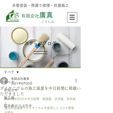
外壁塗装・雨漏り修理・抗菌施工
廣真
有限会社
​こうしん
​スタッフブログ
記事
すべて
有限会社廣真
すべて
2021年6月30日
ダイヤニウムの施工風景を中日新聞に掲載い
お知らせ
ただきました
施工例
2021年6月6日の中日新聞　尾張版、近郊版、知多版
に
担当者のつぶやき
蟹江町役場様でダイヤニウムを使用したコロナ感染
対策を