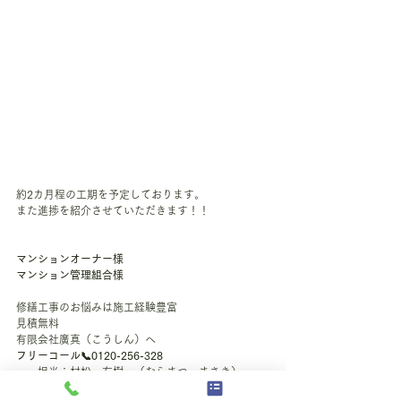
約2カ月程の工期を予定しております。
また進捗を紹介させていただきます！！
マンションオーナー様
マンション管理組合様
修繕工事のお悩みは施工経験豊富
見積無料
有限会社廣真（こうしん）へ
フリーコール📞0120-256-328
　　担当：村松　右樹　（むらまつ　まさき）