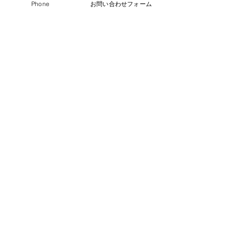
マンション修繕工事
Phone
お問い合わせフォーム
施工例
すべて表示
最新記事