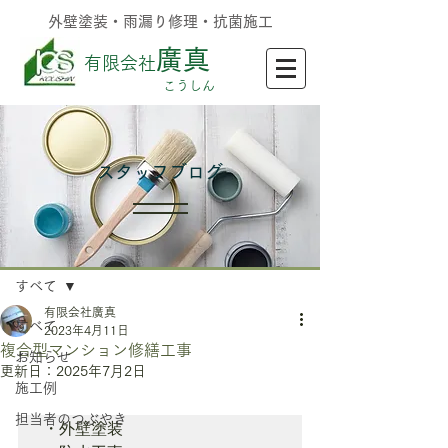
外壁塗装・雨漏り修理・抗菌施工
廣真
有限会社
​こうしん
​スタッフブログ
記事
すべて
有限会社廣真
すべて
2023年4月11日
複合型マンション修繕工事
お知らせ
更新日：
2025年7月2日
施工例
担当者のつぶやき
・外壁塗装
