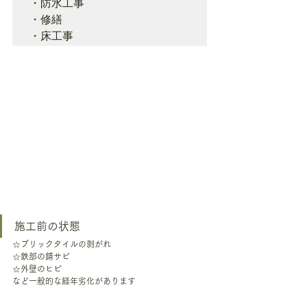
・防水工事

・修繕

・床工事
施工前の状態
☆ブリックタイルの剥がれ
☆鉄部の錆サビ
☆外壁のヒビ
など一般的な経年劣化があります