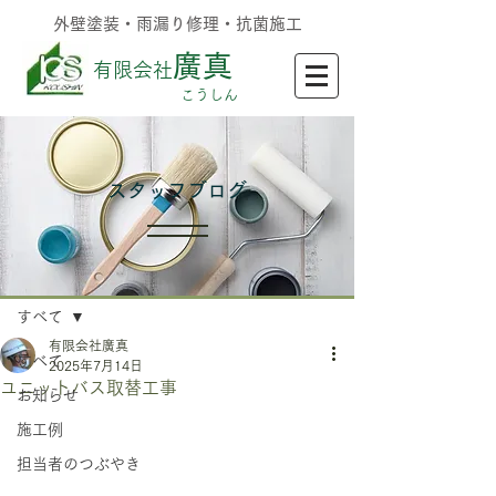
外壁塗装・雨漏り修理・抗菌施工
廣真
有限会社
​こうしん
​スタッフブログ
記事
すべて
有限会社廣真
すべて
2025年7月14日
ユニットバス取替工事
お知らせ
施工例
担当者のつぶやき