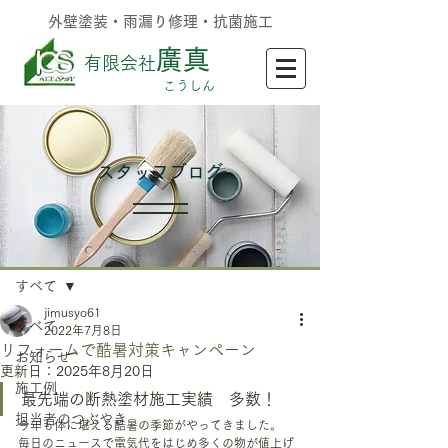
外壁塗装・雨漏り修理・抗菌施工
廣真
有限会社
​こうしん
​スタッフブログ
記事
すべて
jimusyo61
すべて
2022年7月8日
リフォームで酷暑対策キャンペーン
お知らせ
更新日：
2025年8月20日
施工例
最先端の断熱塗材施工実績　多数！
担当者のつぶやき
今年も体に堪える酷暑の季節がやってきました。
毎日のニュースで電気代をはじめ多くの物が値上げ