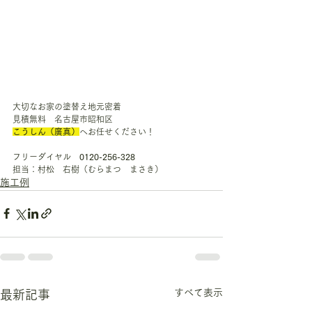
大切なお家の塗替え地元密着
見積無料　名古屋市昭和区　
こうしん（廣真）
へお任せください！
フリーダイヤル　
0120-256-328
担当：村松　右樹（むらまつ　まさき）
施工例
すべて表示
最新記事