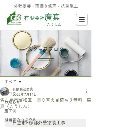
外壁塗装・雨漏り修理・抗菌施工
廣真
有限会社
​こうしん
​スタッフブログ
記事
すべて
有限会社廣真
すべて
2022年7月14日
名古屋市昭和区 塗り替え見積もり無料 廣
お知らせ
真（こうしん）
施工例
担当者のつぶやき
日進市F様邸外壁塗装工事