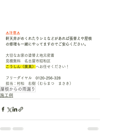
⚠注意⚠
軒天井がめくれたりシミなどがあれば張替えや屋根
の修理も一緒にやってますのでご安心ください。
大切なお家の塗替え地元密着
見積無料　名古屋市昭和区　
こうしん（廣真）
へお任せください！
フリーダイヤル　
0120-256-328
担当：村松　右樹（むらまつ　まさき）
屋根からの雨漏り
施工例