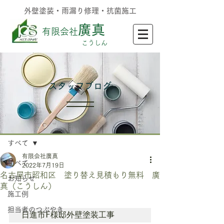
外壁塗装・雨漏り修理・抗菌施工
廣真
有限会社
​こうしん
​スタッフブログ
記事
すべて
有限会社廣真
すべて
2022年7月19日
名古屋市昭和区 塗り替え見積もり無料 廣
お知らせ
真（こうしん）
施工例
担当者のつぶやき
日進市F様邸外壁塗装工事