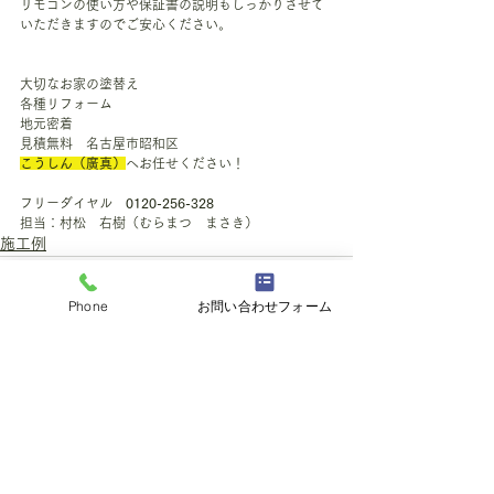
リモコンの使い方や保証書の説明もしっかりさせて
いただきますのでご安心ください。
大切なお家の塗替え
各種リフォーム
地元密着
見積無料　名古屋市昭和区　
こうしん（廣真）
へお任せください！
フリーダイヤル　
0120-256-328
担当：村松　右樹（むらまつ　まさき）
施工例
Phone
お問い合わせフォーム
すべて表示
最新記事