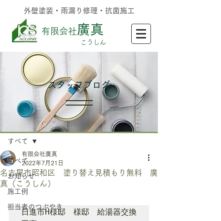
外壁塗装・雨漏り修理・抗菌施工
廣真
有限会社
​こうしん
​スタッフブログ
記事
すべて
有限会社廣真
すべて
2022年7月21日
名古屋市昭和区 塗り替え見積もり無料 廣
お知らせ
真（こうしん）
施工例
担当者のつぶやき
日進市H様邸　様邸　給湯器交換