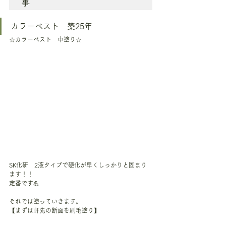
事
カラーベスト　築25年
☆カラーベスト　中塗り☆
SK化研　2液タイプで硬化が早くしっかりと固まり
ます！！
定番です
💪
それでは塗っていきます。
【まずは軒先の断面を刷毛塗り】