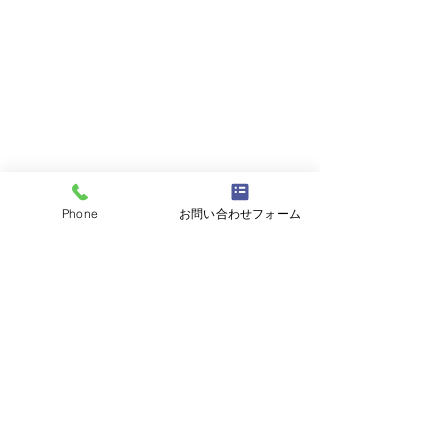
Phone
お問い合わせフォーム
【中塗り完了】
大切なお家の塗替え地元密着
見積無料　名古屋市昭和区　
こうしん（廣真）
へお任せください！
フリーダイヤル　
0120-256-328