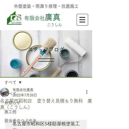
外壁塗装・雨漏り修理・抗菌施工
廣真
有限会社
​こうしん
​スタッフブログ
記事
すべて
有限会社廣真
すべて
2022年7月26日
名古屋市昭和区 塗り替え見積もり無料 廣
お知らせ
真（こうしん）
施工例
担当者のつぶやき
名古屋市昭和区S様邸屋根塗装工