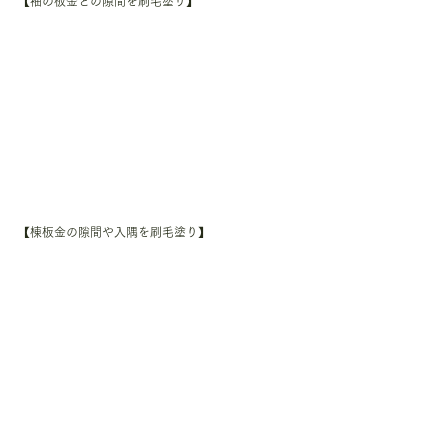
【袖の板金との隙間を刷毛塗り】
【棟板金の隙間や入隅を刷毛塗り】