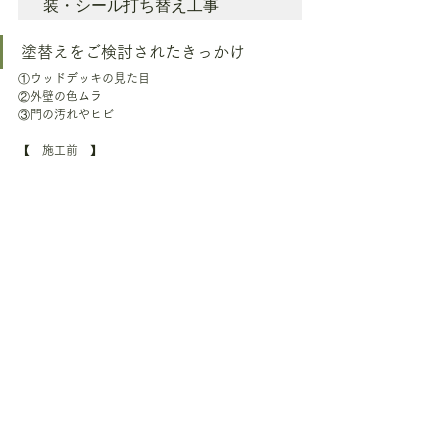
装・シール打ち替え工事
塗替えをご検討されたきっかけ
①ウッドデッキの見た目
②外壁の色ムラ
③門の汚れやヒビ
【　施工前　】