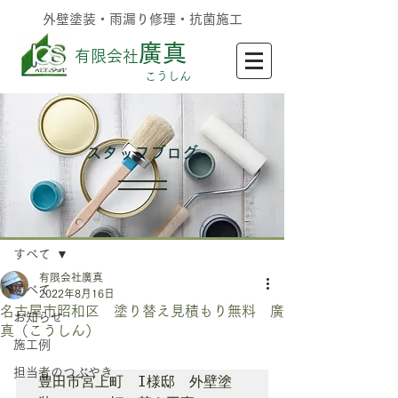
外壁塗装・雨漏り修理・抗菌施工
廣真
有限会社
​こうしん
​スタッフブログ
記事
すべて
有限会社廣真
すべて
2022年8月16日
名古屋市昭和区 塗り替え見積もり無料 廣
お知らせ
真（こうしん）
施工例
担当者のつぶやき
豊田市宮上町　I様邸　外壁塗