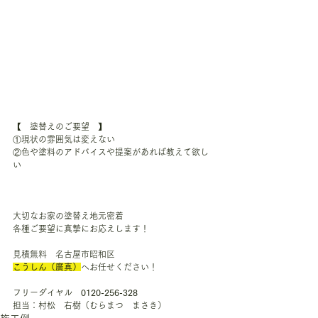
【　塗替えのご要望　】
①現状の雰囲気は変えない
②色や塗料のアドバイスや提案があれば教えて欲し
い
大切なお家の塗替え地元密着
各種ご要望に真摯にお応えします！
見積無料　名古屋市昭和区　
こうしん（廣真）
へお任せください！
フリーダイヤル　
0120-256-328
担当：村松　右樹（むらまつ　まさき）