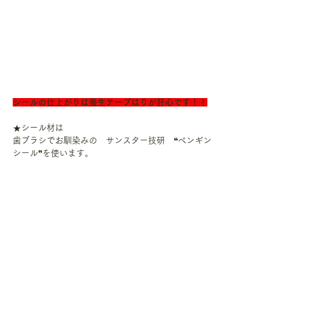
シールの仕上がりは養生テープはりが肝心です！！
★シール材は
歯ブラシでお馴染みの　サンスター技研　❝ペンギン
シール❞を使います。