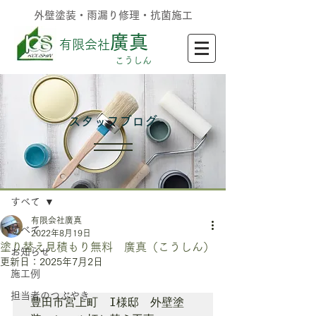
外壁塗装・雨漏り修理・抗菌施工
廣真
有限会社
​こうしん
​スタッフブログ
記事
すべて
有限会社廣真
すべて
2022年8月19日
塗り替え見積もり無料 廣真（こうしん）
お知らせ
更新日：
2025年7月2日
施工例
担当者のつぶやき
豊田市宮上町　I様邸　外壁塗