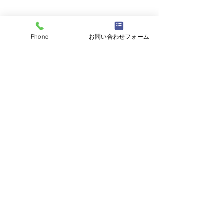
Phone
お問い合わせフォーム
大切なお家の塗替え地元密着
見積無料　
こうしん（廣真）
へお任せください！
フリーダイヤル　
0120-256-328
担当：村松　右樹（むらまつ　まさき）
施工例