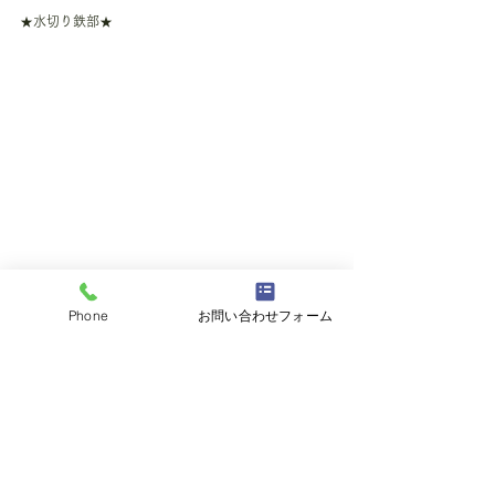
★水切り鉄部★
しっかりと検査、手直し後にお客様に見て頂き、気
Phone
お問い合わせフォーム
になる所がないか確認させて頂いております。
※基本的に作業日ごとに報告や相談を欠かしません
のでご安心ください。