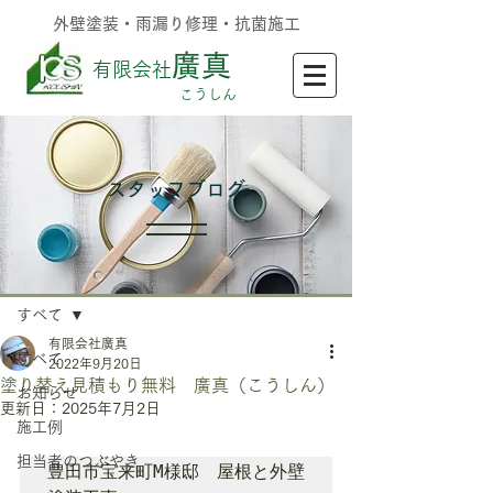
外壁塗装・雨漏り修理・抗菌施工
廣真
有限会社
​こうしん
​スタッフブログ
記事
すべて
有限会社廣真
すべて
2022年9月20日
塗り替え見積もり無料 廣真（こうしん）
お知らせ
更新日：
2025年7月2日
施工例
担当者のつぶやき
豊田市宝来町M様邸　屋根と外壁