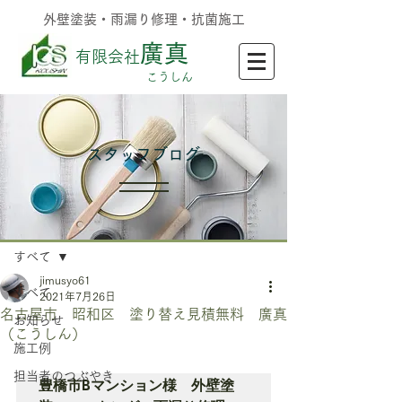
外壁塗装・雨漏り修理・抗菌施工
廣真
有限会社
​こうしん
​スタッフブログ
記事
すべて
jimusyo61
すべて
2021年7月26日
名古屋市 昭和区 塗り替え見積無料 廣真
お知らせ
（こうしん）
施工例
担当者のつぶやき
豊橋市Bマンション様　外壁塗