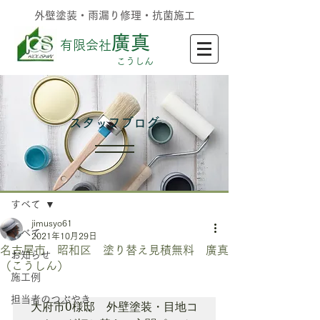
外壁塗装・雨漏り修理・抗菌施工
廣真
有限会社
​こうしん
​スタッフブログ
記事
すべて
jimusyo61
すべて
2021年10月29日
名古屋市 昭和区 塗り替え見積無料 廣真
お知らせ
（こうしん）
施工例
担当者のつぶやき
大府市O様邸　外壁塗装・目地コ