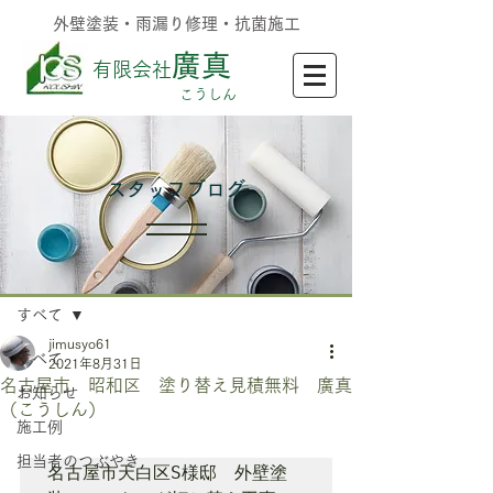
外壁塗装・雨漏り修理・抗菌施工
廣真
有限会社
​こうしん
​スタッフブログ
記事
すべて
jimusyo61
すべて
2021年8月31日
名古屋市 昭和区 塗り替え見積無料 廣真
お知らせ
（こうしん）
施工例
担当者のつぶやき
名古屋市天白区S様邸　外壁塗