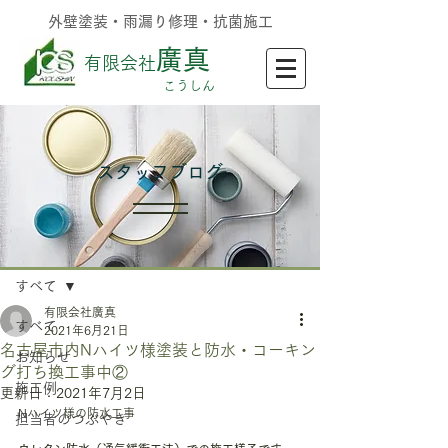
外壁塗装・雨漏り修理・抗菌施工
廣真
有限会社
​こうしん
​スタッフブログ
記事
すべて
有限会社廣真
すべて
2021年6月21日
名古屋市内Nハイツ様塗装と防水・コーキン
お知らせ
グ打ち換工事中②
施工例
更新日：
2021年7月2日
Nハイツ様の防水工事
担当者のつぶやき