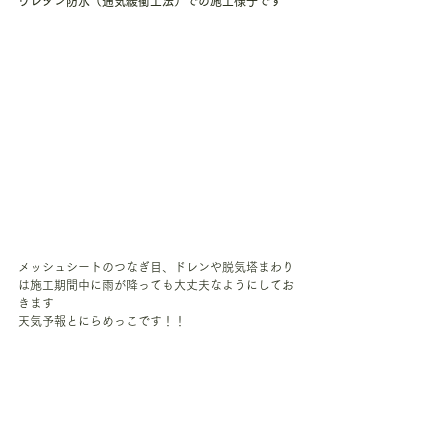
ウレタン防水（通気緩衝工法）での施工様子です
メッシュシートのつなぎ目、ドレンや脱気塔まわり
は施工期間中に雨が降っても大丈夫なようにしてお
きます
天気予報とにらめっこです！！