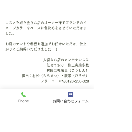
コスメを取り扱うお店のオーナー様でブランドのイ
メージカラーをベースに色決めをさせていただきま
した。
お店のテントや看板も追加でお任せいただき、仕上
がりにご納得いただけました！！
大切なお店のメンテナンスは
任せて安心！施工実績多数
有限会社廣真（こうしん）
担当：村松（むらまつ）・廣瀬（ひろせ）
フリーコール📞0120-256-328
施工例
Phone
お問い合わせフォーム