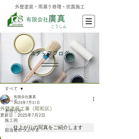
外壁塗装・雨漏り修理・抗菌施工
廣真
有限会社
​こうしん
​スタッフブログ
記事
すべて
有限会社廣真
すべて
2024年7月31日
外壁塗装工事（昭和区）
お知らせ
更新日：
2025年7月2日
施工例
仕上がりの写真をご紹介します
担当者のつぶやき