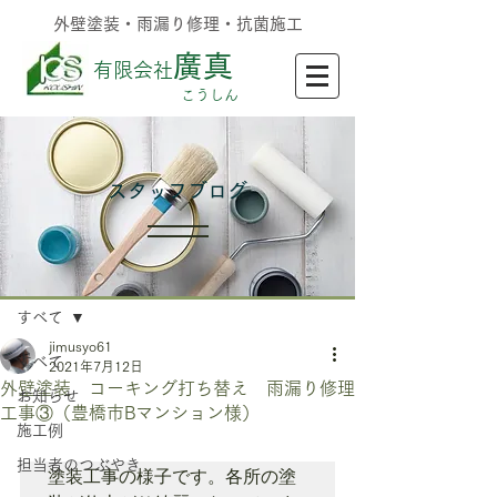
外壁塗装・雨漏り修理・抗菌施工
廣真
有限会社
​こうしん
​スタッフブログ
記事
すべて
jimusyo61
すべて
2021年7月12日
外壁塗装 コーキング打ち替え 雨漏り修理
お知らせ
工事③（豊橋市Bマンション様）
施工例
担当者のつぶやき
塗装工事の様子です。各所の塗