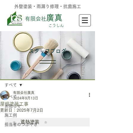
外壁塗装・雨漏り修理・抗菌施工
廣真
有限会社
​こうしん
​スタッフブログ
記事
すべて
有限会社廣真
すべて
2024年9月13日
屋根塗装工事
お知らせ
更新日：
2025年7月2日
施工例
☆　遮熱塗装　☆
担当者のつぶやき