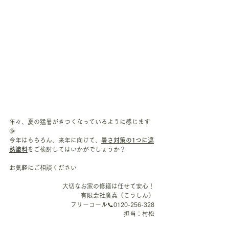
年々、夏の猛暑がきつくなっているように感じます
🌞
今年はもちろん、来年に向けて、
暑さ対策の1つに遮
熱塗料
をご検討してはいかがでしょうか？
お気軽にご相談ください
大切なお家の修繕は任せて安心！
有限会社廣真（こうしん）
フリーコール📞0120-256-328
担当：村松