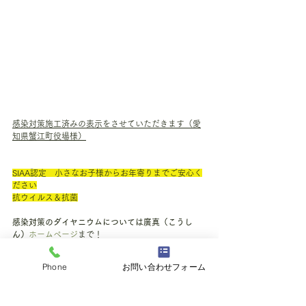
感染対策施工済みの表示をさせていただきます（愛
知県蟹江町役場様）
SIAA認定　小さなお子様からお年寄りまでご安心く
ださい
抗ウイルス＆抗菌
感染対策のダイヤニウムについては廣真（こうし
ん）
ホームページ
まで！
施工例
Phone
お問い合わせフォーム