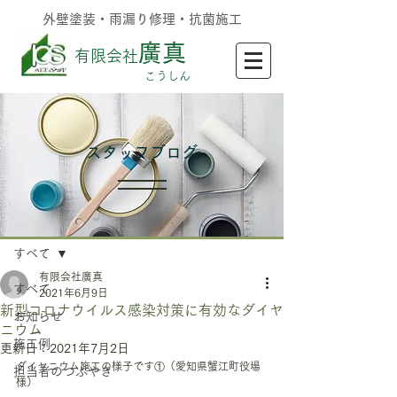
外壁塗装・雨漏り修理・抗菌施工
廣真
有限会社
​こうしん
​スタッフブログ
記事
すべて
有限会社廣真
すべて
2021年6月9日
新型コロナウイルス感染対策に有効なダイヤ
お知らせ
ニウム
施工例
更新日：
2021年7月2日
ダイヤニウム施工の様子です①（愛知県蟹江町役場
担当者のつぶやき
様）