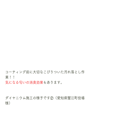
コーティング前に大切なこびりついた汚れ落とし作
業！！
気になる匂いの消臭効果
もあります。
ダイヤニウム施工の様子です②（愛知県蟹江町役場
様）