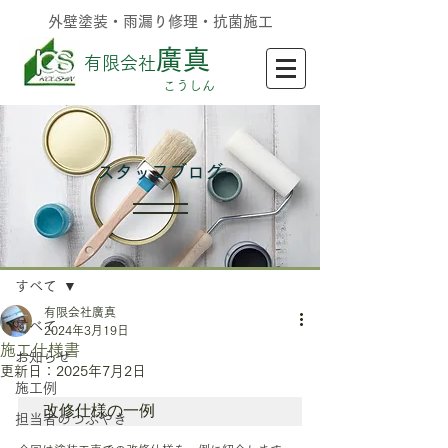
外壁塗装・雨漏り修理・抗菌施工
廣真
有限会社
​こうしん
​スタッフブログ
記事
すべて
有限会社廣真
すべて
2024年3月19日
施工仕様書
お知らせ
更新日：
2025年7月2日
施工例
改修仕様の一例
担当者のつぶやき