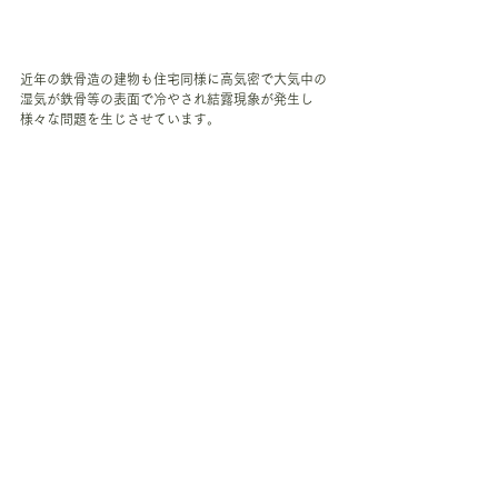
近年の鉄骨造の建物も住宅同様に高気密で大気中の
湿気が鉄骨等の表面で冷やされ結露現象が発生し
様々な問題を生じさせています。