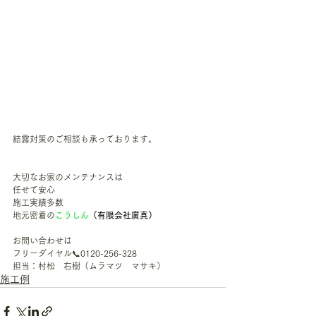
結露対策のご相談も承っております。
大切なお家のメンテナンスは
任せて安心
施工実績多数
地元密着の
こうしん
（有限会社廣真）
お問い合わせは
フリーダイヤル📞0120-256-328
担当：村松　右樹（ムラマツ　マサキ）
施工例