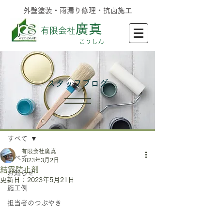
外壁塗装・雨漏り修理・抗菌施工
廣真
有限会社
​こうしん
​スタッフブログ
記事
すべて
有限会社廣真
すべて
2023年3月2日
結露防止剤
お知らせ
更新日：
2023年5月21日
施工例
担当者のつぶやき