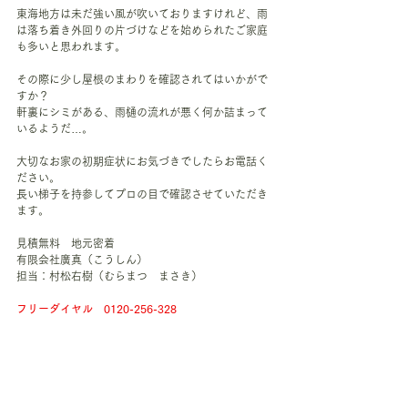
東海地方は未だ強い風が吹いておりますけれど、雨
は落ち着き外回りの片づけなどを始められたご家庭
も多いと思われます。
その際に少し屋根のまわりを確認されてはいかがで
すか？
軒裏にシミがある、雨樋の流れが悪く何か詰まって
いるようだ…。
大切なお家の初期症状にお気づきでしたらお電話く
ださい。
長い梯子を持参してプロの目で確認させていただき
ます。
見積無料　地元密着
有限会社廣真（こうしん）
担当：村松右樹（むらまつ　まさき）
フリーダイヤル　0120-256-328