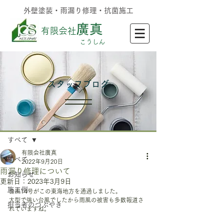
外壁塗装・雨漏り修理・抗菌施工
廣真
有限会社
​こうしん
​スタッフブログ
記事
すべて
有限会社廣真
すべて
2022年9月20日
雨漏り修理について
お知らせ
更新日：
2023年3月9日
施工例
台風14号がこの東海地方を通過しました。
大型で強い台風でしたから雨風の被害も多数報道さ
担当者のつぶやき
れていますね。