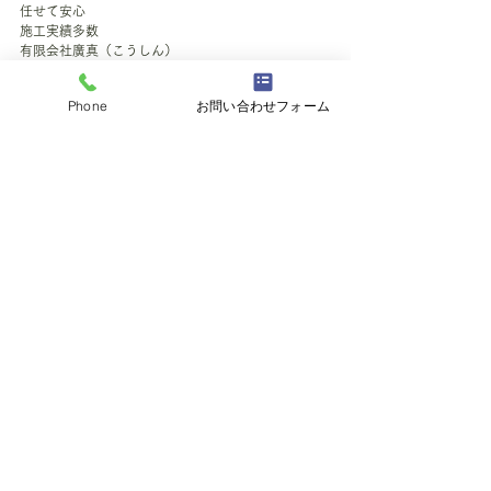
任せて安心
施工実績多数
有限会社廣真（こうしん）
フリーコール📞0120-256-328
担当：村松（むらまつ） 
Phone
お問い合わせフォーム
施工例
すべて表示
最新記事