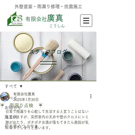
外壁塗装・雨漏り修理・抗菌施工
廣真
有限会社
​こうしん
​スタッフブログ
記事
すべて
有限会社廣真
すべて
2025年1月30日
☔ 雨漏り点検 ☔
お知らせ
日常で雨漏りを心配して生活すると言うことはない
施工例
と思いますが、突然室内の天井や壁のクロスにシミ
跡が出たり、ポタポタ水滴が落ちてきたら原因が気
担当者のつぶやき
になってしまうと思います。