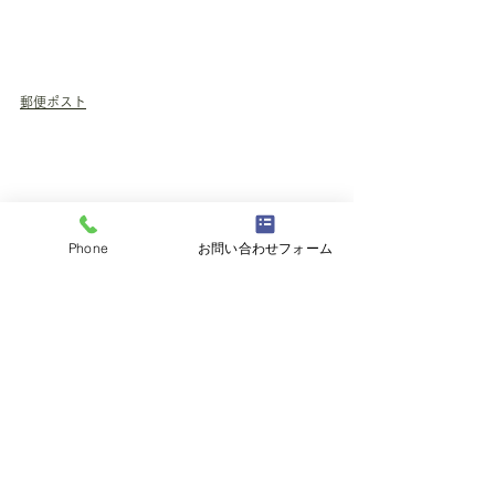
郵便ポスト
Phone
お問い合わせフォーム
暖かいご家族の皆様で
施工中、お気遣いやご協力を頂きながら予定通り無
事に工事を進める事ができました。
ありがとうございました！！