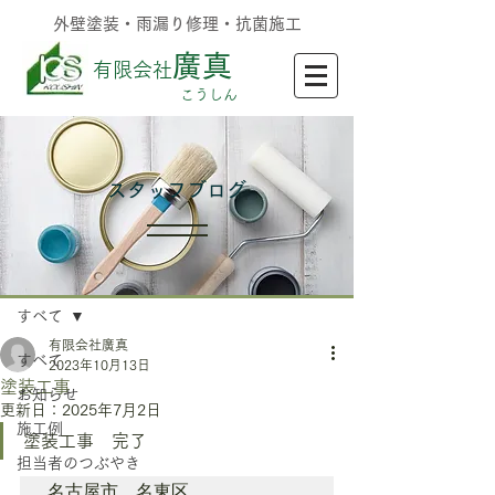
外壁塗装・雨漏り修理・抗菌施工
廣真
有限会社
​こうしん
​スタッフブログ
記事
すべて
有限会社廣真
すべて
2023年10月13日
塗装工事
お知らせ
更新日：
2025年7月2日
施工例
塗装工事　完了
担当者のつぶやき
名古屋市　名東区