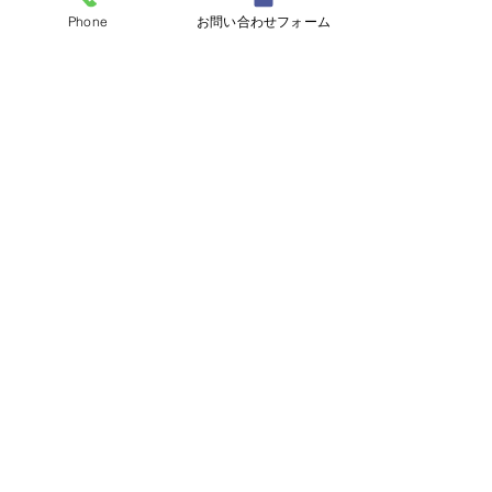
Phone
お問い合わせフォーム
足場に関するご相談もお待ちしております。
マンション修繕・改修のご相談は
施工実績多数　施工経験豊富な
　有限会社廣真（KOUSHIN）
フリーダイヤル📞0120-256-328
担当：村松・廣瀬
施工例