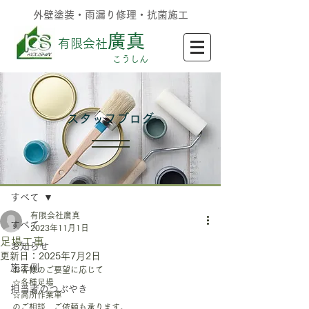
外壁塗装・雨漏り修理・抗菌施工
廣真
有限会社
​こうしん
​スタッフブログ
記事
すべて
有限会社廣真
すべて
2023年11月1日
足場工事
お知らせ
更新日：
2025年7月2日
施工例
お客様のご要望に応じて
☆各種足場
担当者のつぶやき
☆高所作業車
のご相談、ご依頼も承ります。