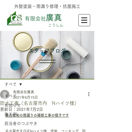
外壁塗装・雨漏り修理・抗菌施工
廣真
有限会社
​こうしん
​スタッフブログ
記事
すべて
有限会社廣真
すべて
2021年6月15日
防水工事（名古屋市内 Nハイツ様）
お知らせ
更新日：
2021年7月2日
施工例
集合住宅の雨漏りの補修工事の様子です
担当者のつぶやき
名古屋市天白区Nハイツ様　塗装　コーキング　防