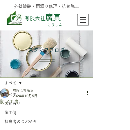
外壁塗装・雨漏り修理・抗菌施工
廣真
有限会社
​こうしん
​スタッフブログ
記事
すべて
有限会社廣真
すべて
2024年10月5日
防水工事
お知らせ
施工例
担当者のつぶやき