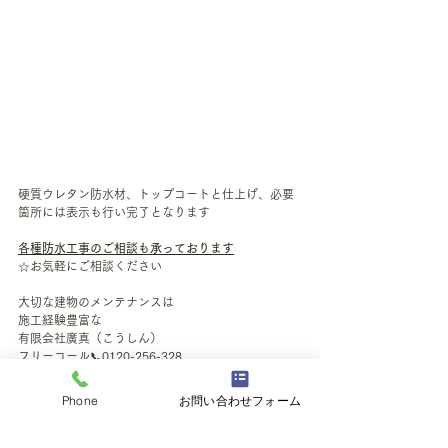
硬質ウレタン防水材、トップコートと仕上げ、必要
箇所には表示も行い完了となります
各種防水工事のご相談も承っております
☆お気軽にご相談ください
大切な建物のメンテナンスは
施工経験豊富な
有限会社廣真（こうしん）
フリーコール📞0120-256-328
担当：村松　
施工例
Phone
お問い合わせフォーム