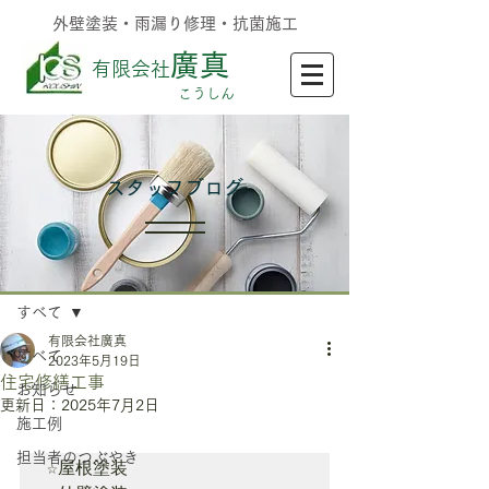
外壁塗装・雨漏り修理・抗菌施工
廣真
有限会社
​こうしん
​スタッフブログ
記事
すべて
有限会社廣真
すべて
2023年5月19日
住宅修繕工事
お知らせ
更新日：
2025年7月2日
施工例
担当者のつぶやき
☆屋根塗装
