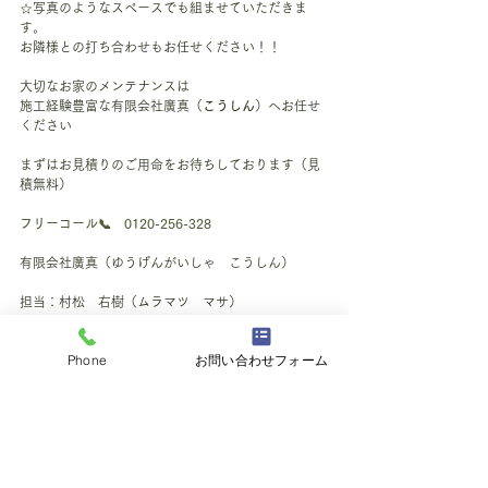
☆写真のようなスペースでも組ませていただきま
す。
お隣様との打ち合わせもお任せください！！
大切なお家のメンテナンスは
施工経験豊富な有限会社廣真（
こうしん
）へお任せ
ください
まずはお見積りのご用命をお待ちしております（見
積無料）
フリーコール📞　0120-256-328
有限会社廣真（ゆうげんがいしゃ　こうしん）
担当：村松　右樹（ムラマツ　マサ）
施工例
Phone
お問い合わせフォーム