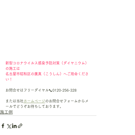
新型コロナウイルス感染予防対策（ダイヤニウム）
の施工は
名古屋市昭和区の廣真（こうしん）へご用命くださ
い！
お問合せはフリーダイヤル📞0120-256-328
または当社
ホームページ
のお問合せフォームからメ
ールでどうぞお待ちしております。
施工例