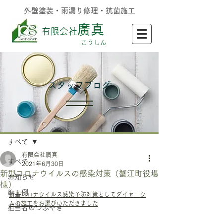
外壁塗装・雨漏り修理・抗菌施工
廣真
有限会社
​こうしん
​スタッフブログ
記事
すべて
有限会社廣真
すべて
2021年6月30日
新型コロナウイルスの感染対策（蟹江町役場
お知らせ
様）
施工例
新型コロナウイルス感染予防対策としてダイヤニウ
ムの施工をお選びいただきました
担当者のつぶやき